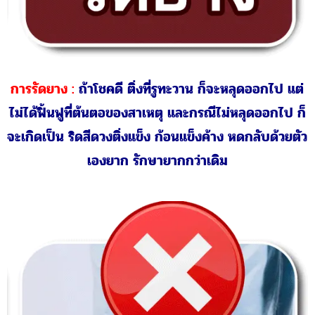
การผ่าตัด :
เป็นการผ่าออกเฉพาะ ติ่งริดสีดวงภายนอก
ที่ยื่นออกมา แต่เซลล์ผนังลำไส้ไม่ได้ฟื้นฟูทั้งระบบ จึง
ทำให้เกิดโป่งพองออกมาเป็นติ่งเนื้อริดสีดวงได้อีกทุก
เมื่อ