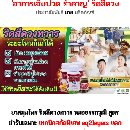
'อาการเจ็บปวด รำคาญ' ริดสีดวง​
ประชาสัมพันธ์
ขาย
ผลิตภัณฑ์
ยาสมุนไพร ริดสีดวงทวาร หมออรรถวุฒิ สูตร
ตำรับเฉพาะ
เทคนิคสกัดพิเศษ aq2layers แตก