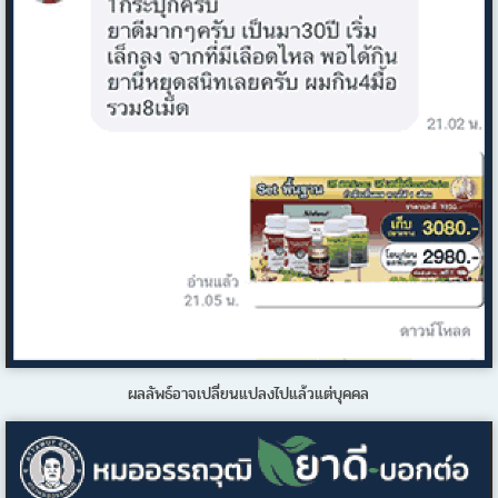
ผลลัพธ์อาจเปลี่ยนแปลงไปแล้วแต่บุคคล