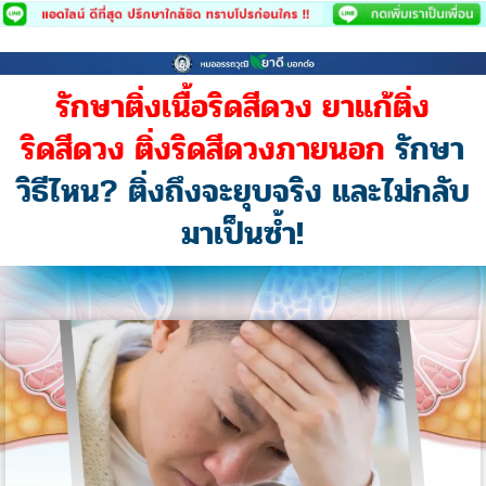
Skip
to
content
รักษาติ่งเนื้อริดสีดวง ยาแก้ติ่ง
ริดสีดวง ติ่งริดสีดวงภายนอก
รักษา
วิธีไหน? ติ่งถึงจะยุบจริง และไม่กลับ
มาเป็นซ้ำ!