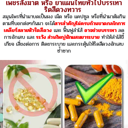
เพชรสังฆาต หรือ ยาแผนไทยทั่วไปบรรเทา
ริดสีดวงทวาร
สมุนไพรที่นำมาบดเป็นผง เม็ด หรือ แคปซูล หรือที่นำมาต้มกิน
ตามที่บอกต่อๆกันมา จะได้
สารสำคัญไม่ครบถ้วนขาดกลไกการ
เคลียร์สลายหัวริดสีดวง
และ ฟื้นฟูลำไส้
อาจช่วยบรรเทา
ลด
การอักเสบ และ
ระวัง ส่วนใหญ่มักผสมยาระบาย
ทำให้ลำไส้ขี้
เกียจ เสี่ยงต่อการ ติดยาระบาย และกระตุ้นให้ริดสีดวงอักเสบ
ซ้ำซาก