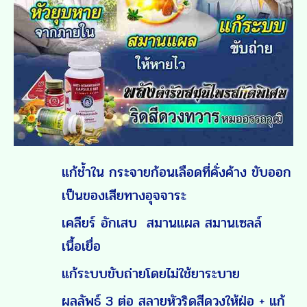
แก้ช้ำใน กระจายก้อนเลือดที่คั่งค้าง ขับออก
เป็นของเสียทางอุจจาระ
เคลียร์ อักเสบ สมานแผล สมานเซลล์
เนื้อเยื่อ
แก้ระบบขับถ่ายโดยไม่ใช้ยาระบาย
ผลลัพธ์ 3 ต่อ สลายหัวริดสีดวงให้ฝ่อ + แก้