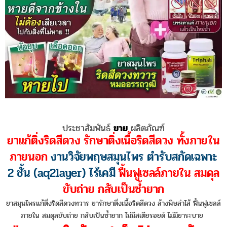
ประชาสัมพันธ์
ขาย
ผลิตภัณฑ์
ยาแก้ติ่งริดสีดวง รักษาติ่งเนื้อริดสีดวง ทั้งภายใน
ภายนอก
งานวิจัยพฤษสมุนไพร ตำรับสกัดเฉพาะ
2 ชั้น (aq2layer) ไร้เคมี
ฟื้นฟูเซลล์ภายใน สมดุล
ขับถ่าย กลับเป็นซ้ำยาก
ยาสมุนไพรแก้ติ่งริดสีดวงทวาร ยารักษาติ่งเนื้อริดสีดวง ล้างพิษลำไส้ ฟื้นฟูเซลล์
ภายใน สมดุลขับถ่าย กลับเป็นซ้ำยาก ไม่มีสเตียรอยด์ ไม่มียาระบาย