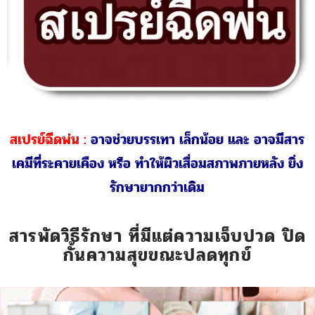
จี้ความเย็น / ยิงเลเซอร์ :
สามารถทำได้ แต่การโป่งพอง
ของติ่งริดสีดวง จะเกิดเป็นใหม่ได้อีก และอาจทำให้เนื้อ
ตาย แต่ไม่ยุบหายไป
สารพัดวิธีรักษา ที่มีแต่ความเจ็บปวด ปิด
กั้นความสุขขณะปลดทุกข์