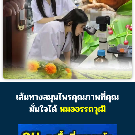
เส้นทางสมุนไพรคุณภาพที่คุณ
มั่นใจได้
หมออรรถวุฒิ