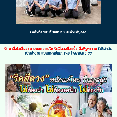
ผลลัพธ์อาจเปลี่ยนแปลงไปแล้วแต่บุคคล
รักษาติ่งริดสีดวงภายนอก ภายใน ริดสีดวงติ่งแข็ง ติ่งที่รูทะวาน
ให้ไม่กลับ
เป็นซ้ำง่าย แบบแพทย์แผนไทย รักษายังไง ??