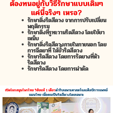
ต้องทนอยู่กับวิธีรักษาแบบเดิมๆ
แค่นี้จริงๆ เหรอ?
รักษาติ่งริดสีดวง จากการปรับเปลี่ยน
พฤติกรรม
รักษาติ่งที่รูทะวานริดสีดวง โดยใช้ยา
เหน็บ
รักษาติ่งริดสีดวงภายในภายนอก โดย
การฉีดยาที่ ใต้ขั้วริดสีดวง
รักษาริดสีดวง โดยการรัดยางที่หัว
ริดสีดวง
รักษาริดสีดวง โดยการผ่าตัด
เปิดโลกสมุนไพรไทย วิจัยแท้ 1 เดียว
ตำรับเฉพาะศาสตร์และศิลป์การแพทย์
แผนไทย เพื่อคนเป็นริดสีดวงโดยเฉพาะ