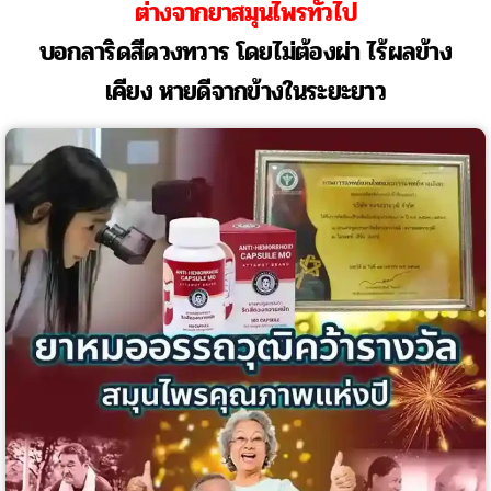
ต่างจากยาสมุนไพรทั่วไป
บอกลาริดสีดวงทวาร โดยไม่ต้องผ่า ไร้ผลข้าง
เคียง หายดีจากข้างในระยะยาว