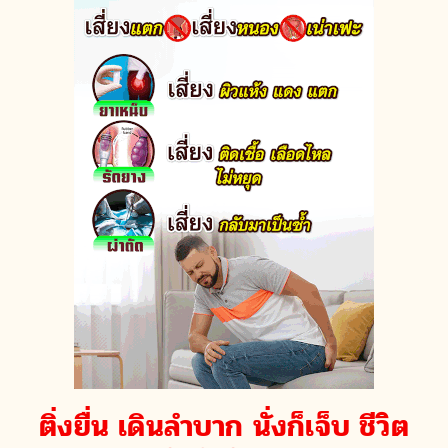
ติ่งยื่น เดินลำบาก นั่งก็เจ็บ ชีวิต