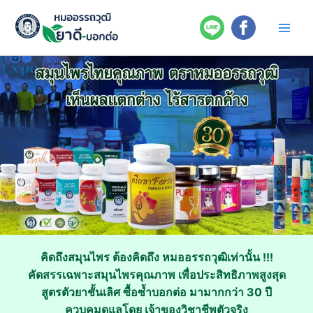
Skip
to
content
คิดถึงสมุนไพร ต้องคิดถึง หมออรรถวุฒิเท่านั้น !!!
คัดสรรเฉพาะสมุนไพรคุณภาพ เพื่อประสิทธิภาพสูงสุด
สูตรตัวยาชั้นเลิศ ซื้อซ้ำบอกต่อ มามากกว่า 30 ปี
ควบคุมดูแลโดย เจ้าของวิชาชีพตัวจริง