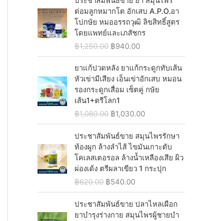
ประชาสัมพันธ์ขาย ยา สมุนไพร
0
0
:
9
i
c
g
r
ต่อมลูกหมากโต อักเสบ A.P.O.อา
.
0
฿
4
c
e
i
e
โปกษัย หมออรรถวุฒิ ลิขสิทธิ์สูตร
0
.
1
0
e
i
n
n
โดยแพทย์และเภสัชกร
0
,
.
w
s
a
t
.
O
C
฿
1,250.00
฿
940.00
2
0
a
:
l
p
r
u
9
0
s
฿
p
r
i
r
ยาแก้ปวดหลัง ยาแก้กระดูกทับเส้น
0
.
:
5
r
i
g
r
หัวเข่ามีเสียง เอ็นเข่าอักเสบ หมอน
.
฿
4
i
c
i
e
รองกระดูกเสื่อม เซ็ตคู่ กษัย
0
6
0
c
e
n
n
เส้น1+ตรีโลก1
0
2
.
e
i
a
t
.
O
C
฿
1,080.00
฿
1,030.00
0
0
w
s
l
p
r
u
.
0
a
:
p
r
i
r
ประชาสัมพันธ์ขาย สมุนไพรรักษา
0
.
s
฿
r
i
g
r
ท้องผูก ล้างลำไส้ ไขมันเกาะตับ
0
:
2
i
c
i
e
โคเลสเตอรอล ล้างน้ำเหลืองเสีย ผิว
.
฿
,
c
e
n
n
ผ่องเด้ง ตรีผลาเขียว 1 กระปุก
2
0
e
i
a
t
O
C
฿
620.00
฿
540.00
,
3
w
s
l
p
r
u
0
0
a
:
p
r
i
r
ประชาสัมพันธ์ขาย ปลาไหลเผือก
6
.
s
฿
r
i
g
r
ยาบำรุงร่างกาย สมุนไพรผู้ชายบํา
0
0
:
9