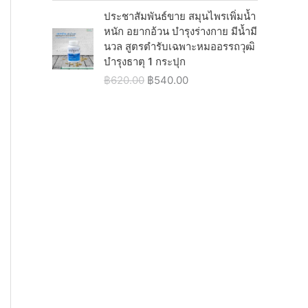
7
0
w
s
ประชาสัมพันธ์ขาย สมุนไพรเพิ่มน้ำ
5
.
a
:
หนัก อยากอ้วน บำรุงร่างกาย มีน้ำมี
0
0
s
฿
นวล สูตรตำรับเฉพาะหมออรรถวุฒิ
.
0
:
5
บำรุงธาตุ 1 กระปุก
0
.
฿
4
0
O
C
฿
620.00
฿
540.00
6
0
.
r
u
2
.
i
r
0
0
g
r
.
0
i
e
0
.
n
n
0
a
t
.
l
p
p
r
r
i
i
c
c
e
e
i
w
s
a
:
s
฿