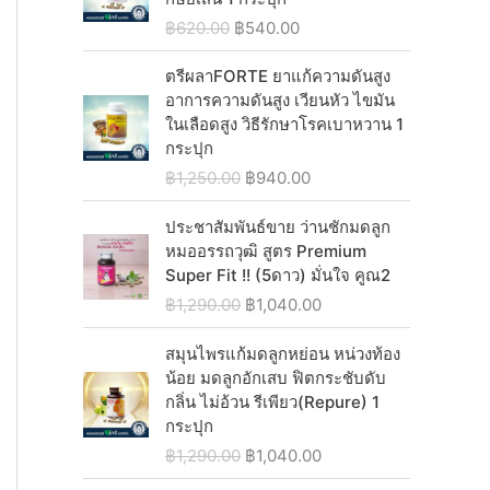
n
n
O
C
฿
620.00
฿
540.00
a
t
r
u
l
p
i
r
ตรีผลาFORTE ยาแก้ความดันสูง
p
r
g
r
อาการความดันสูง เวียนหัว ไขมัน
r
i
i
e
ในเลือดสูง วิธีรักษาโรคเบาหวาน 1
i
c
n
n
กระปุก
c
e
a
t
O
C
฿
1,250.00
฿
940.00
e
i
l
p
r
u
w
s
p
r
i
r
ประชาสัมพันธ์ขาย ว่านชักมดลูก
a
:
r
i
g
r
หมออรรถวุฒิ สูตร Premium
s
฿
i
c
i
e
Super Fit !! (5ดาว) มั่นใจ คูณ2
:
1
c
e
n
n
O
C
฿
1,290.00
฿
1,040.00
฿
,
e
i
a
t
r
u
1
5
w
s
l
p
i
r
สมุนไพรแก้มดลูกหย่อน หน่วงท้อง
,
3
a
:
p
r
g
r
น้อย มดลูกอักเสบ ฟิตกระชับดับ
5
0
s
฿
r
i
i
e
กลิ่น ไม่อ้วน รีเพียว(Repure) 1
8
.
:
5
i
c
n
n
กระปุก
0
0
฿
4
c
e
a
t
.
0
O
C
฿
1,290.00
฿
1,040.00
6
0
e
i
l
p
0
.
r
u
2
.
w
s