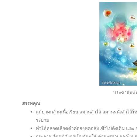
ประชาสัมพั
สรรพคุณ
แก้ปวดกล้ามเนื้อเรียบ สมานลำไส้ สมานผนังสำไส้ใหญ่ใ
ระบาย
ทำให้หลอดเลือดดำค่อยๆหดกลับเข้าไปดังเดิม และ 
กระจายเลือดที่คั่งอยู่เป็นก้อนให้ ค่อยๆสลายออกไป