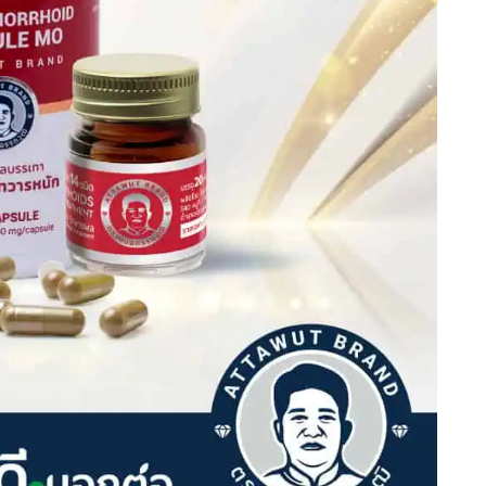
ครึ่ง
เดือน)
ชิ้น