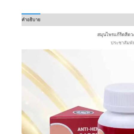
คำอธิบาย
สมุนไพรแก้ริดสีด
ประชาสัมพั