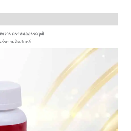
Attawut
ยา
แก้
ริดสีดวง
วงทวาร
ตราหมออรรถวุฒิ
ทวาร
นธ์ขายผลิตภัณฑ์
ยา
ทา
หัว
ริดสีดวง
เซ็ต
ทดลอง
1
กป.+ยาทา
1
ขวด
(ทาน
ได้