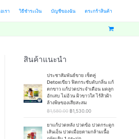
่อเรา
วิธีชำระเงิน
บัญชีของฉัน
ตระกร้าสินค้า
สินค้าแนะนำ
ประชาสัมพันธ์ขาย เซ็ตคู่
Detoxเขียว ฟิตกระชับดับกลิ่น แก้
ตกขาว แก้ปวดประจำเดือน มดลูก
อักเสบ ไม่อ้วน ผิวขาวใส ไร้สิวฝ้า
ล้างพิษของเสียสะสม
O
C
฿
1,580.00
฿
1,530.00
r
u
i
r
ยาแก้ปวดหลัง ปวดข้อ ปวดกระดูก
g
r
เส้นเอ็น ปวดเมื่อยตามกล้ามเนื้อ
i
e
กษัยเส้น 1 กระปุก