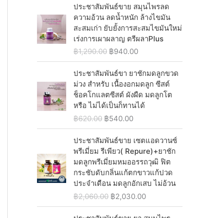
p
r
0
i
r
ประชาสัมพันธ์ขาย สมุนไพรลด
0
0
a
:
r
i
.
g
r
ความอ้วน ลดน้ำหนัก ล้างไขมัน
.
0
s
฿
i
c
i
e
สะสมเก่า ยับยั้งการสะสมไขมันใหม่
0
.
:
9
c
e
n
n
เร่งการเผาผลาญ ตรีผลาPlus
0
฿
4
e
i
a
t
.
O
C
฿
1,290.00
฿
940.00
1
0
w
s
l
p
r
u
,
.
a
:
p
r
i
r
ประชาสัมพันธ์ขา ยาชักมดลูกขวด
2
0
s
฿
r
i
g
r
ม่วง สำหรับ เนื้องอกมดลูก ซีสต์
5
0
:
1
i
c
i
e
ช็อคโกแลตซีสต์ ผังผืด มดลูกโต
0
.
฿
,
c
e
n
n
หรือ ไม่ได้เป็นก็ทานได้
.
1
0
e
i
a
t
0
O
C
฿
620.00
฿
540.00
,
4
w
s
l
p
0
r
u
2
0
a
:
p
r
.
i
r
ประชาสัมพันธ์ขาย เซตแอดวานซ์
9
.
s
฿
r
i
g
r
พรีเมี่ยม รีเพียว( Repure)+ยาชัก
0
0
:
1
i
c
i
e
มดลูกพรีเมี่ยมหมออรรถวุฒิ ฟิต
.
0
฿
,
c
e
n
n
กระชับดับกลิ่นแก้ตกขาวแก้ปวด
0
.
1
0
e
i
a
t
ประจำเดือน มดลูกอักเสบ ไม่อ้วน
0
,
4
w
s
l
p
.
O
C
฿
2,060.00
฿
2,030.00
2
0
a
:
p
r
r
u
9
.
s
฿
r
i
i
r