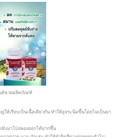
นธ์ขายผลิตภัณฑ์
ห้เรียบเป็นเนื้อเดียวกัน ทำให้อุจระนิ่มขึ้นโดยไม่เป็นยา
กลับมาโป่งพองออกได้ยากขึ้น
 ลดการปวด บวม อักเสบ ทำให้หัวริดสีดวงค่อยๆยุบตัวไป