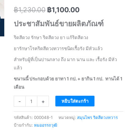
Original
Current
฿
1,230.00
฿
1,100.00
price
price
ประชาสัมพันธ์ขายผลิตภัณฑ์
was:
is:
ริดสีดวง รักษา ริดสีดวง ยา แก้ริดสีดวง
฿1,230.00.
฿1,100.00.
ยารักษาโรคริดสีดวงทวารชนิดเรื้อรัง มีหัวแล้ว
สำหรับผู้ที่เป็นปานกลาง ถึง มาก นาน และ เรื้อรัง มีหัว
แล้ว
ขนานนี้ ประกอบด้วย ยาทา 1 กป. + ยากิน 1 กป. ทานได้ 1
เดือน
จำนวน
-
+
หยิบใส่ตะกร้า
Anti-
Hemorrhoid
รหัสสินค้า:
000048-1
หมวดหมู่:
สมุนไพร ริดสีดวงทวาร
Capsule
ป้ายกำกับ:
หมออรรถวุฒิ
Moh