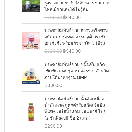
i
c
i
e
รุงร่างกาย ยากำลังช้างสาร รากปลา
.
0
฿
4
c
e
n
n
ไหลเผือกและโด่ไม่รู้ล้ม
0
.
1
0
e
i
a
t
0
O
C
฿
750.00
฿
640.00
,
.
w
s
l
p
.
r
u
2
0
a
:
p
r
i
r
ประชาสัมพันธ์ขาย กวาวเครือขาว
5
0
s
฿
r
i
g
r
สกัดแคปซูลหมออรรถวุฒิ กระชับ
0
.
:
1
i
c
i
e
อกเต่งตึง พร้อมผิวขาวใส ไม่อ้วน
.
฿
,
c
e
n
n
0
O
C
฿
620.00
฿
540.00
1
0
e
i
a
t
0
r
u
,
3
w
s
l
p
.
i
r
ประชาสัมพันธ์ขาย ขมิ้นชัน สกัด
0
0
a
:
p
r
g
r
เข้มข้น แคปซูล หมออรรถวุฒิ ผลิต
8
.
s
฿
r
i
i
e
ภายใต้มาตรฐาน GMP
0
0
:
5
i
c
n
n
.
0
฿
300.00
฿
4
c
e
a
t
0
.
6
0
e
i
l
p
0
ประชาสัมพันธ์ขาย น้ำมันเหลือง
2
.
w
s
p
r
.
น้ำมันนวด สูตรตำรับสกัดเข้มข้น
0
0
a
:
r
i
พิเศษ ไม่ใส่น้ำหอม ไม่แต่งสี โปร
.
0
s
฿
i
c
โมชั่นพิเศษ!! ซื้อ 2 แถม1
0
.
:
6
c
e
0
฿
250.00
฿
4
e
i
.