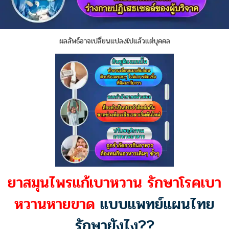
ผลลัพธ์อาจเปลี่ยนแปลงไปแล้วแต่บุคคล
ยาสมุนไพรแก้เบาหวาน รักษาโรคเบา
หวานหายขาด
แบบแพทย์แผนไทย
รักษายังไง??