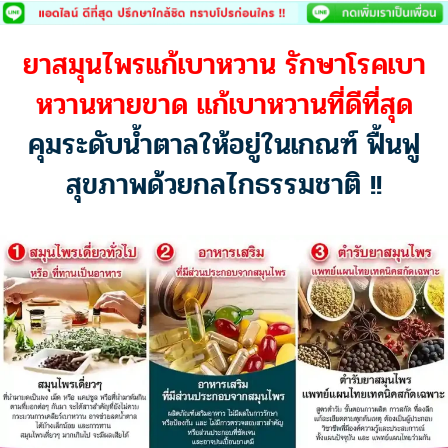
Skip
to
ยาสมุนไพรแก้เบาหวาน รักษาโรคเบา
content
หวานหายขาด แก้เบาหวานที่ดีที่สุด
คุมระดับน้ำตาลให้อยู่ในเกณฑ์ ฟื้นฟู
สุขภาพด้วยกลไกธรรมชาติ !!