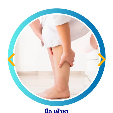
อ่อนเพลีย/มึนหัว