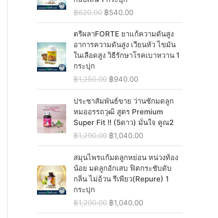
n
n
O
C
฿
620.00
฿
540.00
a
t
r
u
l
p
i
r
ตรีผลาFORTE ยาแก้ความดันสูง
p
r
g
r
อาการความดันสูง เวียนหัว ไขมัน
r
i
i
e
ในเลือดสูง วิธีรักษาโรคเบาหวาน 1
i
c
n
n
กระปุก
c
e
a
t
O
C
฿
1,250.00
฿
940.00
e
i
l
p
r
u
w
s
p
r
i
r
ประชาสัมพันธ์ขาย ว่านชักมดลูก
a
:
r
i
g
r
หมออรรถวุฒิ สูตร Premium
s
฿
i
c
i
e
Super Fit !! (5ดาว) มั่นใจ คูณ2
:
1
c
e
n
n
O
C
฿
1,290.00
฿
1,040.00
฿
,
e
i
a
t
r
u
1
5
w
s
l
p
i
r
สมุนไพรแก้มดลูกหย่อน หน่วงท้อง
,
3
a
:
p
r
g
r
น้อย มดลูกอักเสบ ฟิตกระชับดับ
5
0
s
฿
r
i
i
e
กลิ่น ไม่อ้วน รีเพียว(Repure) 1
8
.
:
5
i
c
n
n
กระปุก
0
0
฿
4
c
e
a
t
.
0
O
C
฿
1,290.00
฿
1,040.00
6
0
e
i
l
p
0
.
r
u
2
.
w
s