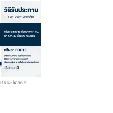
3
กระปุก
ชิ้น
นธ์ขายผลิตภัณฑ์