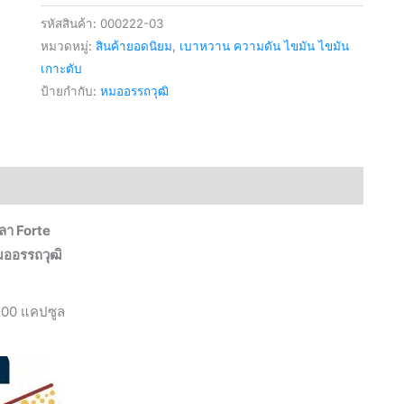
สมุนไพร
รหัสสินค้า:
000222-03
ลด
หมวดหมู่:
สินค้ายอดนิยม
,
เบาหวาน ความดัน ไขมัน ไขมัน
ไข
เกาะตับ
ป้ายกำกับ:
หมออรรถวุฒิ
มัน
ใน
เลือด
วิธี
ลด
ไข
ลา Forte
มัน
ออรรถวุฒิ
ใน
เลือด
100 แคปซูล
ไข
มัน
เกาะ
ตับ