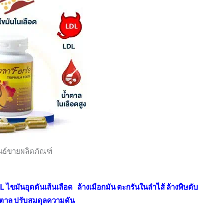
ฟื้นฟู
ไต
สุขภาพ
โดย
รวม
ดี
มา
จาก
ข้าง
ใน
ทั้ง
ระบบ
นธ์ขายผลิตภัณฑ์
เซ็
ตกำ
 ไขมันอุดตันเส้นเลือด ล้างเมือกมัน ตะกรันในลำไส้ ล้างพิษตับ
ลัง
้ำตาล ปรับสมดุลความดัน
เห็น
ผล