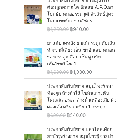
ประชาสัมพันธ์ขาย ยา สมุนไพร
0
0
:
9
i
c
g
r
ต่อมลูกหมากโต อักเสบ A.P.O.อา
.
0
฿
4
c
e
i
e
โปกษัย หมออรรถวุฒิ ลิขสิทธิ์สูตร
0
.
1
0
e
i
n
n
โดยแพทย์และเภสัชกร
0
,
.
w
s
a
t
.
O
C
฿
1,250.00
฿
940.00
2
0
a
:
l
p
r
u
9
0
s
฿
p
r
i
r
ยาแก้ปวดหลัง ยาแก้กระดูกทับเส้น
0
.
:
5
r
i
g
r
หัวเข่ามีเสียง เอ็นเข่าอักเสบ หมอน
.
฿
4
i
c
i
e
รองกระดูกเสื่อม เซ็ตคู่ กษัย
0
6
0
c
e
n
n
เส้น1+ตรีโลก1
0
2
.
e
i
a
t
.
O
C
฿
1,080.00
฿
1,030.00
0
0
w
s
l
p
r
u
.
0
a
:
p
r
i
r
ประชาสัมพันธ์ขาย สมุนไพรรักษา
0
.
s
฿
r
i
g
r
ท้องผูก ล้างลำไส้ ไขมันเกาะตับ
0
:
2
i
c
i
e
โคเลสเตอรอล ล้างน้ำเหลืองเสีย ผิว
.
฿
,
c
e
n
n
ผ่องเด้ง ตรีผลาเขียว 1 กระปุก
2
0
e
i
a
t
O
C
฿
620.00
฿
540.00
,
3
w
s
l
p
r
u
0
0
a
:
p
r
i
r
ประชาสัมพันธ์ขาย ปลาไหลเผือก
6
.
s
฿
r
i
g
r
ยาบำรุงร่างกาย สมุนไพรผู้ชายบํา
0
0
:
9