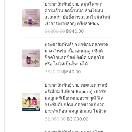
p
r
0
i
r
ประชาสัมพันธ์ขาย สมุนไพรลด
0
0
a
:
r
i
.
g
r
ความอ้วน ลดน้ำหนัก ล้างไขมัน
.
0
s
฿
i
c
i
e
สะสมเก่า ยับยั้งการสะสมไขมันใหม่
0
.
:
9
c
e
n
n
เร่งการเผาผลาญ ตรีผลาPlus
0
฿
4
e
i
a
t
.
O
C
฿
1,290.00
฿
940.00
1
0
w
s
l
p
r
u
,
.
a
:
p
r
i
r
ประชาสัมพันธ์ขา ยาชักมดลูกขวด
2
0
s
฿
r
i
g
r
ม่วง สำหรับ เนื้องอกมดลูก ซีสต์
5
0
:
1
i
c
i
e
ช็อคโกแลตซีสต์ ผังผืด มดลูกโต
0
.
฿
,
c
e
n
n
หรือ ไม่ได้เป็นก็ทานได้
.
1
0
e
i
a
t
0
O
C
฿
620.00
฿
540.00
,
4
w
s
l
p
0
r
u
2
0
a
:
p
r
.
i
r
ประชาสัมพันธ์ขาย เซตแอดวานซ์
9
.
s
฿
r
i
g
r
พรีเมี่ยม รีเพียว( Repure)+ยาชัก
0
0
:
1
i
c
i
e
มดลูกพรีเมี่ยมหมออรรถวุฒิ ฟิต
.
0
฿
,
c
e
n
n
กระชับดับกลิ่นแก้ตกขาวแก้ปวด
0
.
1
0
e
i
a
t
ประจำเดือน มดลูกอักเสบ ไม่อ้วน
0
,
4
w
s
l
p
.
O
C
฿
2,060.00
฿
2,030.00
2
0
a
:
p
r
r
u
9
.
s
฿
r
i
i
r