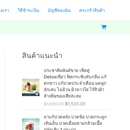
่อเรา
วิธีชำระเงิน
บัญชีของฉัน
ตระกร้าสินค้า
สินค้าแนะนำ
ประชาสัมพันธ์ขาย เซ็ตคู่
Detoxเขียว ฟิตกระชับดับกลิ่น แก้
ตกขาว แก้ปวดประจำเดือน มดลูก
อักเสบ ไม่อ้วน ผิวขาวใส ไร้สิวฝ้า
ล้างพิษของเสียสะสม
O
C
฿
1,580.00
฿
1,530.00
r
u
i
r
ยาแก้ปวดหลัง ปวดข้อ ปวดกระดูก
g
r
เส้นเอ็น ปวดเมื่อยตามกล้ามเนื้อ
i
e
กษัยเส้น 1 กระปุก