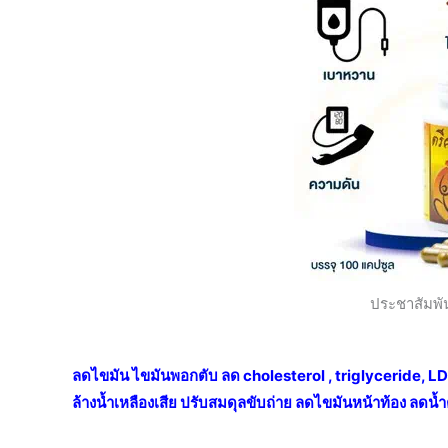
ประชาสัมพั
ลดไขมัน ไขมันพอกตับ ลด cholesterol , triglyceride, LDL
ล้างน้ำเหลืองเสีย ปรับสมดุลขับถ่าย ลดไขมันหน้าท้อง ลดน