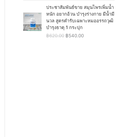
7
0
w
s
ประชาสัมพันธ์ขาย สมุนไพรเพิ่มน้ำ
5
.
a
:
หนัก อยากอ้วน บำรุงร่างกาย มีน้ำมี
0
0
s
฿
นวล สูตรตำรับเฉพาะหมออรรถวุฒิ
.
0
:
5
บำรุงธาตุ 1 กระปุก
0
.
฿
4
0
O
C
฿
620.00
฿
540.00
6
0
.
r
u
2
.
i
r
0
0
g
r
.
0
i
e
0
.
n
n
0
a
t
.
l
p
p
r
r
i
i
c
c
e
e
i
w
s
a
:
s
฿