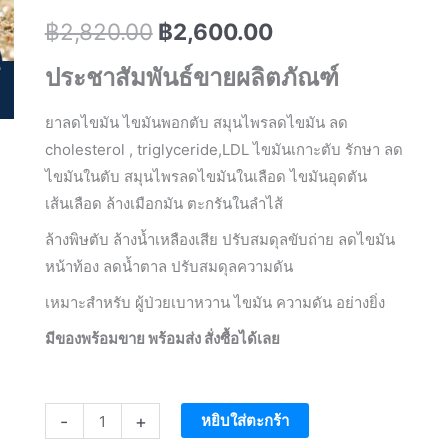
Original
Current
฿
2,820.00
฿
2,600.00
price
price
ประชาสัมพันธ์ขายผลิตภัณฑ์
was:
is:
ยาลดไขมัน ไขมันพอกตับ สมุนไพรลดไขมัน ลด
฿2,820.00.
฿2,600.00.
cholesterol , triglyceride,LDL ไขมันเกาะตับ รักษา ลด
ไขมันในตับ สมุนไพรลดไขมันในเลือด ไขมันอุดตัน
เส้นเลือด ล้างเมือกมัน ตะกรันในลำไส้
ล้างพิษตับ ล้างน้ำเหลืองเสีย ปรับสมดุลขับถ่าย ลดไขมัน
หน้าท้อง ลดน้ำตาล ปรับสมดุลความดัน
เหมาะสำหรับ ผู้ป่วยเบาหวาน ไขมัน ความดัน อย่างยิ่ง
มีของพร้อมขาย พร้อมส่ง สั่งซื้อได้เลย
จำนวน
-
+
หยิบใส่ตะกร้า
ตรีผลาFORTE