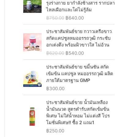
i
c
i
e
รุงร่างกาย ยากำลังช้างสาร รากปลา
.
0
฿
4
c
e
n
n
ไหลเผือกและโด่ไม่รู้ล้ม
0
.
1
0
e
i
a
t
0
O
C
฿
750.00
฿
640.00
,
.
w
s
l
p
.
r
u
2
0
a
:
p
r
i
r
ประชาสัมพันธ์ขาย กวาวเครือขาว
5
0
s
฿
r
i
g
r
สกัดแคปซูลหมออรรถวุฒิ กระชับ
0
.
:
1
i
c
i
e
อกเต่งตึง พร้อมผิวขาวใส ไม่อ้วน
.
฿
,
c
e
n
n
0
O
C
฿
620.00
฿
540.00
1
0
e
i
a
t
0
r
u
,
3
w
s
l
p
.
i
r
ประชาสัมพันธ์ขาย ขมิ้นชัน สกัด
0
0
a
:
p
r
g
r
เข้มข้น แคปซูล หมออรรถวุฒิ ผลิต
8
.
s
฿
r
i
i
e
ภายใต้มาตรฐาน GMP
0
0
:
5
i
c
n
n
.
0
฿
300.00
฿
4
c
e
a
t
0
.
6
0
e
i
l
p
0
ประชาสัมพันธ์ขาย น้ำมันเหลือง
2
.
w
s
p
r
.
น้ำมันนวด สูตรตำรับสกัดเข้มข้น
0
0
a
:
r
i
พิเศษ ไม่ใส่น้ำหอม ไม่แต่งสี โปร
.
0
s
฿
i
c
โมชั่นพิเศษ!! ซื้อ 2 แถม1
0
.
:
6
c
e
0
฿
250.00
฿
4
e
i
.