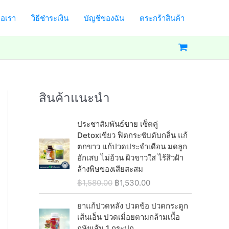
่อเรา
วิธีชำระเงิน
บัญชีของฉัน
ตระกร้าสินค้า
สินค้าแนะนำ
ประชาสัมพันธ์ขาย เซ็ตคู่
Detoxเขียว ฟิตกระชับดับกลิ่น แก้
ตกขาว แก้ปวดประจำเดือน มดลูก
อักเสบ ไม่อ้วน ผิวขาวใส ไร้สิวฝ้า
ล้างพิษของเสียสะสม
O
C
฿
1,580.00
฿
1,530.00
r
u
i
r
ยาแก้ปวดหลัง ปวดข้อ ปวดกระดูก
g
r
เส้นเอ็น ปวดเมื่อยตามกล้ามเนื้อ
i
e
กษัยเส้น 1 กระปุก