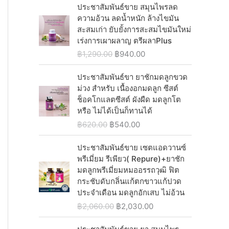
p
r
0
i
r
ประชาสัมพันธ์ขาย สมุนไพรลด
0
0
a
:
r
i
.
g
r
ความอ้วน ลดน้ำหนัก ล้างไขมัน
.
0
s
฿
i
c
i
e
สะสมเก่า ยับยั้งการสะสมไขมันใหม่
0
.
:
9
c
e
n
n
เร่งการเผาผลาญ ตรีผลาPlus
0
฿
4
e
i
a
t
.
O
C
฿
1,290.00
฿
940.00
1
0
w
s
l
p
r
u
,
.
a
:
p
r
i
r
ประชาสัมพันธ์ขา ยาชักมดลูกขวด
2
0
s
฿
r
i
g
r
ม่วง สำหรับ เนื้องอกมดลูก ซีสต์
5
0
:
1
i
c
i
e
ช็อคโกแลตซีสต์ ผังผืด มดลูกโต
0
.
฿
,
c
e
n
n
หรือ ไม่ได้เป็นก็ทานได้
.
1
0
e
i
a
t
0
O
C
฿
620.00
฿
540.00
,
4
w
s
l
p
0
r
u
2
0
a
:
p
r
.
i
r
ประชาสัมพันธ์ขาย เซตแอดวานซ์
9
.
s
฿
r
i
g
r
พรีเมี่ยม รีเพียว( Repure)+ยาชัก
0
0
:
1
i
c
i
e
มดลูกพรีเมี่ยมหมออรรถวุฒิ ฟิต
.
0
฿
,
c
e
n
n
กระชับดับกลิ่นแก้ตกขาวแก้ปวด
0
.
1
0
e
i
a
t
ประจำเดือน มดลูกอักเสบ ไม่อ้วน
0
,
4
w
s
l
p
.
O
C
฿
2,060.00
฿
2,030.00
2
0
a
:
p
r
r
u
9
.
s
฿
r
i
i
r