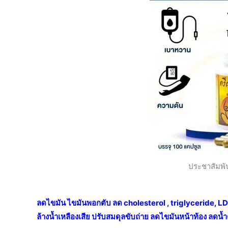
ประชาสัมพั
ลดไขมัน ไขมันพอกตับ ลด cholesterol , triglyceride, LDL
ล้างน้ำเหลืองเสีย ปรับสมดุลขับถ่าย ลดไขมันหน้าท้อง ลดน