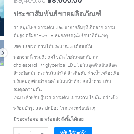
฿
9,400.00
฿
8,000.00
price
price
ประชาสัมพันธ์ขายผลิตภัณฑ์
was:
is:
ยา สมุนไพร ความดัน และ อาการอื่นๆที่เกิดจาก ความ
฿9,400.00.
฿8,000.00.
ดันสูง ตรีผลาFORTE หมออรรถวุฒิ รักษาที่ต้นเหตุ
เซต 10 ขวด ทานได้ประมาณ 3 เดือนครึ่ง
นอกจากนี้ รวมถึง ลดไขมัน ไขมันพอกตับ ลด
cholesterol , triglyceride, LDL ไขมันอุดตันเส้นเลือด
ล้างเมือกมัน ตะกรันในลำไส้ ล้างพิษตับ ล้างน้ำเหลืองเสีย
ปรับสมดุลขับถ่าย ลดไขมันหน้าท้อง ลดน้ำตาล ปรับ
สมดุลความดัน
เหมาะสำหรับ ผู้ป่วย ความดัน เบาหวาน ไขมัน อย่างยิ่ง
พร้อมบำรุง และ ปกป้อง โรคแทรกซ้อนอื่นๆ
มีของพร้อมขาย พร้อมส่ง สั่งซื้อได้เลย
จำนวน
-
+
หยิบใส่ตะกร้า