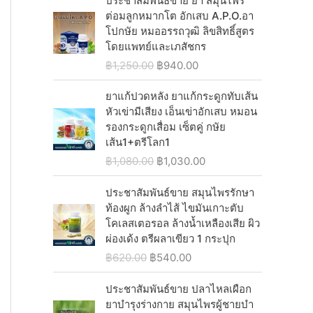
ประชาสัมพันธ์ขาย ยา สมุนไพร
0
0
:
9
i
c
g
r
ต่อมลูกหมากโต อักเสบ A.P.O.อา
.
0
฿
4
c
e
i
e
โปกษัย หมออรรถวุฒิ ลิขสิทธิ์สูตร
0
.
1
0
e
i
n
n
โดยแพทย์และเภสัชกร
0
,
.
w
s
a
t
.
O
C
฿
1,250.00
฿
940.00
2
0
a
:
l
p
r
u
9
0
s
฿
p
r
i
r
ยาแก้ปวดหลัง ยาแก้กระดูกทับเส้น
0
.
:
5
r
i
g
r
หัวเข่ามีเสียง เอ็นเข่าอักเสบ หมอน
.
฿
4
i
c
i
e
รองกระดูกเสื่อม เซ็ตคู่ กษัย
0
6
0
c
e
n
n
เส้น1+ตรีโลก1
0
2
.
e
i
a
t
.
O
C
฿
1,080.00
฿
1,030.00
0
0
w
s
l
p
r
u
.
0
a
:
p
r
i
r
ประชาสัมพันธ์ขาย สมุนไพรรักษา
0
.
s
฿
r
i
g
r
ท้องผูก ล้างลำไส้ ไขมันเกาะตับ
0
:
2
i
c
i
e
โคเลสเตอรอล ล้างน้ำเหลืองเสีย ผิว
.
฿
,
c
e
n
n
ผ่องเด้ง ตรีผลาเขียว 1 กระปุก
2
0
e
i
a
t
O
C
฿
620.00
฿
540.00
,
3
w
s
l
p
r
u
0
0
a
:
p
r
i
r
ประชาสัมพันธ์ขาย ปลาไหลเผือก
6
.
s
฿
r
i
g
r
ยาบำรุงร่างกาย สมุนไพรผู้ชายบํา
0
0
:
9