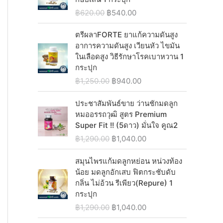
n
n
O
C
฿
620.00
฿
540.00
a
t
r
u
l
p
i
r
ตรีผลาFORTE ยาแก้ความดันสูง
p
r
g
r
อาการความดันสูง เวียนหัว ไขมัน
r
i
i
e
ในเลือดสูง วิธีรักษาโรคเบาหวาน 1
i
c
n
n
กระปุก
c
e
a
t
O
C
฿
1,250.00
฿
940.00
e
i
l
p
r
u
w
s
p
r
i
r
ประชาสัมพันธ์ขาย ว่านชักมดลูก
a
:
r
i
g
r
หมออรรถวุฒิ สูตร Premium
s
฿
i
c
i
e
Super Fit !! (5ดาว) มั่นใจ คูณ2
:
1
c
e
n
n
O
C
฿
1,290.00
฿
1,040.00
฿
,
e
i
a
t
r
u
1
5
w
s
l
p
i
r
สมุนไพรแก้มดลูกหย่อน หน่วงท้อง
,
3
a
:
p
r
g
r
น้อย มดลูกอักเสบ ฟิตกระชับดับ
5
0
s
฿
r
i
i
e
กลิ่น ไม่อ้วน รีเพียว(Repure) 1
8
.
:
5
i
c
n
n
กระปุก
0
0
฿
4
c
e
a
t
.
0
O
C
฿
1,290.00
฿
1,040.00
6
0
e
i
l
p
0
.
r
u
2
.
w
s