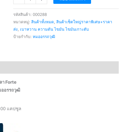
ตรีผลาFORTE
สมุนไพร
รหัสสินค้า:
000288
รักษา
หมวดหมู่:
สินค้าทั้งหมด
,
สินค้าเซ็ตใหญ่ราคาพิเศษ+ราคา
ความ
ส่ง
,
เบาหวาน ความดัน ไขมัน ไขมันเกาะตับ
ป้ายกำกับ:
หมออรรถวุฒิ
ดัน
โลหิต
สูง
ล้าง
พิษ
หลอด
ลา Forte
เลือด
ออรรถวุฒิ
บำรุง
ตับ
100 แคปซูล
ไต
ปรับ
ค่า