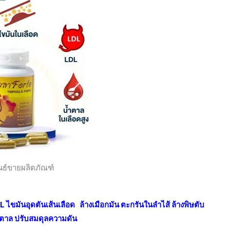
เลือด
ให้
ดี
ขึ้น
เซ็ต
สุด
คุ้ม
10
กระปุก
ชิ้น
นธ์ขายผลิตภัณฑ์
 ไขมันอุดตันเส้นเลือด ล้างเมือกมัน ตะกรันในลำไส้ ล้างพิษตับ
้ำตาล ปรับสมดุลความดัน