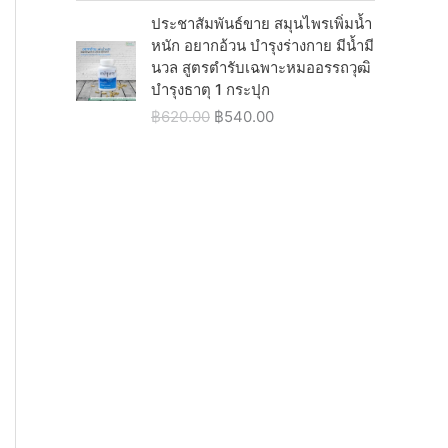
7
0
w
s
ประชาสัมพันธ์ขาย สมุนไพรเพิ่มน้ำ
5
.
a
:
หนัก อยากอ้วน บำรุงร่างกาย มีน้ำมี
0
0
s
฿
นวล สูตรตำรับเฉพาะหมออรรถวุฒิ
.
0
:
5
บำรุงธาตุ 1 กระปุก
0
.
฿
4
0
O
C
฿
620.00
฿
540.00
6
0
.
r
u
2
.
i
r
0
0
g
r
.
0
i
e
0
.
n
n
0
a
t
.
l
p
p
r
r
i
i
c
c
e
e
i
w
s
a
:
s
฿