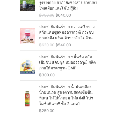
i
c
i
e
รุงร่างกาย ยากำลังช้างสาร รากปลา
.
0
฿
4
c
e
n
n
ไหลเผือกและโด่ไม่รู้ล้ม
0
.
1
0
e
i
a
t
0
O
C
฿
750.00
฿
640.00
,
.
w
s
l
p
.
r
u
2
0
a
:
p
r
i
r
ประชาสัมพันธ์ขาย กวาวเครือขาว
5
0
s
฿
r
i
g
r
สกัดแคปซูลหมออรรถวุฒิ กระชับ
0
.
:
1
i
c
i
e
อกเต่งตึง พร้อมผิวขาวใส ไม่อ้วน
.
฿
,
c
e
n
n
0
O
C
฿
620.00
฿
540.00
1
0
e
i
a
t
0
r
u
,
3
w
s
l
p
.
i
r
ประชาสัมพันธ์ขาย ขมิ้นชัน สกัด
0
0
a
:
p
r
g
r
เข้มข้น แคปซูล หมออรรถวุฒิ ผลิต
8
.
s
฿
r
i
i
e
ภายใต้มาตรฐาน GMP
0
0
:
5
i
c
n
n
.
0
฿
300.00
฿
4
c
e
a
t
0
.
6
0
e
i
l
p
0
ประชาสัมพันธ์ขาย น้ำมันเหลือง
2
.
w
s
p
r
.
น้ำมันนวด สูตรตำรับสกัดเข้มข้น
0
0
a
:
r
i
พิเศษ ไม่ใส่น้ำหอม ไม่แต่งสี โปร
.
0
s
฿
i
c
โมชั่นพิเศษ!! ซื้อ 2 แถม1
0
.
:
6
c
e
0
฿
250.00
฿
4
e
i
.