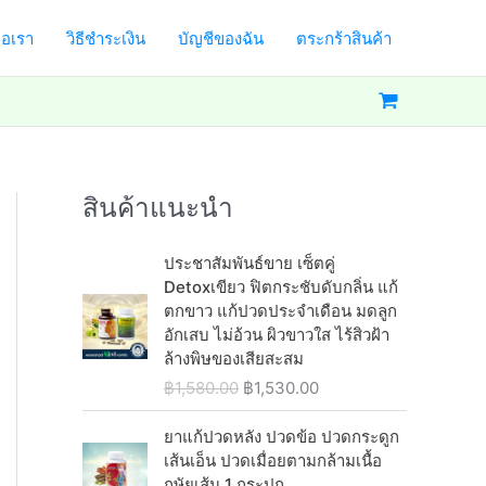
่อเรา
วิธีชำระเงิน
บัญชีของฉัน
ตระกร้าสินค้า
สินค้าแนะนำ
ประชาสัมพันธ์ขาย เซ็ตคู่
Detoxเขียว ฟิตกระชับดับกลิ่น แก้
ตกขาว แก้ปวดประจำเดือน มดลูก
อักเสบ ไม่อ้วน ผิวขาวใส ไร้สิวฝ้า
ล้างพิษของเสียสะสม
O
C
฿
1,580.00
฿
1,530.00
r
u
i
r
ยาแก้ปวดหลัง ปวดข้อ ปวดกระดูก
g
r
เส้นเอ็น ปวดเมื่อยตามกล้ามเนื้อ
i
e
กษัยเส้น 1 กระปุก