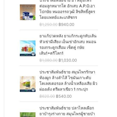
ประชาสัมพันธ์ขาย ยา สมุนไพร
0
0
:
9
i
c
g
r
ต่อมลูกหมากโต อักเสบ A.P.O.อา
.
0
฿
4
c
e
i
e
โปกษัย หมออรรถวุฒิ ลิขสิทธิ์สูตร
0
.
1
0
e
i
n
n
โดยแพทย์และเภสัชกร
0
,
.
w
s
a
t
.
O
C
฿
1,250.00
฿
940.00
2
0
a
:
l
p
r
u
9
0
s
฿
p
r
i
r
ยาแก้ปวดหลัง ยาแก้กระดูกทับเส้น
0
.
:
5
r
i
g
r
หัวเข่ามีเสียง เอ็นเข่าอักเสบ หมอน
.
฿
4
i
c
i
e
รองกระดูกเสื่อม เซ็ตคู่ กษัย
0
6
0
c
e
n
n
เส้น1+ตรีโลก1
0
2
.
e
i
a
t
.
O
C
฿
1,080.00
฿
1,030.00
0
0
w
s
l
p
r
u
.
0
a
:
p
r
i
r
ประชาสัมพันธ์ขาย สมุนไพรรักษา
0
.
s
฿
r
i
g
r
ท้องผูก ล้างลำไส้ ไขมันเกาะตับ
0
:
2
i
c
i
e
โคเลสเตอรอล ล้างน้ำเหลืองเสีย ผิว
.
฿
,
c
e
n
n
ผ่องเด้ง ตรีผลาเขียว 1 กระปุก
2
0
e
i
a
t
O
C
฿
620.00
฿
540.00
,
3
w
s
l
p
r
u
0
0
a
:
p
r
i
r
ประชาสัมพันธ์ขาย ปลาไหลเผือก
6
.
s
฿
r
i
g
r
ยาบำรุงร่างกาย สมุนไพรผู้ชายบํา
0
0
:
9