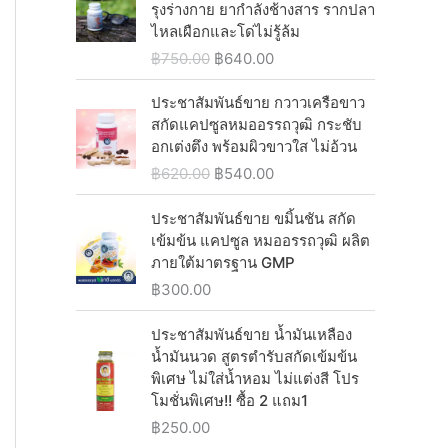
i
c
i
e
รุงร่างกาย ยากำลังช้างสาร รากปลา
.
0
฿
4
c
e
n
n
ไหลเผือกและโด่ไม่รู้ล้ม
0
.
1
0
e
i
a
t
0
O
C
฿
750.00
฿
640.00
,
.
w
s
l
p
.
r
u
2
0
a
:
p
r
i
r
ประชาสัมพันธ์ขาย กวาวเครือขาว
5
0
s
฿
r
i
g
r
สกัดแคปซูลหมออรรถวุฒิ กระชับ
0
.
:
1
i
c
i
e
อกเต่งตึง พร้อมผิวขาวใส ไม่อ้วน
.
฿
,
c
e
n
n
0
O
C
฿
620.00
฿
540.00
1
0
e
i
a
t
0
r
u
,
3
w
s
l
p
.
i
r
ประชาสัมพันธ์ขาย ขมิ้นชัน สกัด
0
0
a
:
p
r
g
r
เข้มข้น แคปซูล หมออรรถวุฒิ ผลิต
8
.
s
฿
r
i
i
e
ภายใต้มาตรฐาน GMP
0
0
:
5
i
c
n
n
.
0
฿
300.00
฿
4
c
e
a
t
0
.
6
0
e
i
l
p
0
ประชาสัมพันธ์ขาย น้ำมันเหลือง
2
.
w
s
p
r
.
น้ำมันนวด สูตรตำรับสกัดเข้มข้น
0
0
a
:
r
i
พิเศษ ไม่ใส่น้ำหอม ไม่แต่งสี โปร
.
0
s
฿
i
c
โมชั่นพิเศษ!! ซื้อ 2 แถม1
0
.
:
6
c
e
0
฿
250.00
฿
4
e
i
.