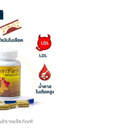
ไข
มัน
อุด
ตัน
เส้นเลือด
หรือ
ไม่
ต้อง
เป็น
ครบ
ทุก
อย่าง
ก็
ทาน
ได้
นธ์ขายผลิตภัณฑ์
เซ็ต
เริ่ม