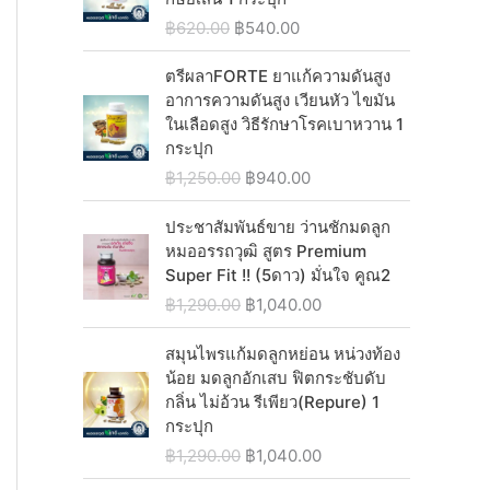
n
n
O
C
฿
620.00
฿
540.00
a
t
r
u
l
p
i
r
ตรีผลาFORTE ยาแก้ความดันสูง
p
r
g
r
อาการความดันสูง เวียนหัว ไขมัน
r
i
i
e
ในเลือดสูง วิธีรักษาโรคเบาหวาน 1
i
c
n
n
กระปุก
c
e
a
t
O
C
฿
1,250.00
฿
940.00
e
i
l
p
r
u
w
s
p
r
i
r
ประชาสัมพันธ์ขาย ว่านชักมดลูก
a
:
r
i
g
r
หมออรรถวุฒิ สูตร Premium
s
฿
i
c
i
e
Super Fit !! (5ดาว) มั่นใจ คูณ2
:
1
c
e
n
n
O
C
฿
1,290.00
฿
1,040.00
฿
,
e
i
a
t
r
u
1
5
w
s
l
p
i
r
สมุนไพรแก้มดลูกหย่อน หน่วงท้อง
,
3
a
:
p
r
g
r
น้อย มดลูกอักเสบ ฟิตกระชับดับ
5
0
s
฿
r
i
i
e
กลิ่น ไม่อ้วน รีเพียว(Repure) 1
8
.
:
5
i
c
n
n
กระปุก
0
0
฿
4
c
e
a
t
.
0
O
C
฿
1,290.00
฿
1,040.00
6
0
e
i
l
p
0
.
r
u
2
.
w
s