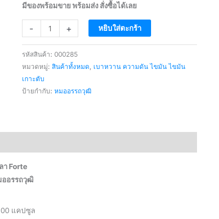
มีของพร้อมขาย พร้อมส่ง สั่งซื้อได้เลย
จำนวน
-
+
หยิบใส่ตะกร้า
ตรีผลาFORTE
สมุนไพร
รหัสสินค้า:
000285
ลด
หมวดหมู่:
สินค้าทั้งหมด
,
เบาหวาน ความดัน ไขมัน ไขมัน
ความ
เกาะตับ
ป้ายกำกับ:
หมออรรถวุฒิ
ดัน
สูง
เหนื่อย
ง่าย
ใจ
สั่น
ลา Forte
การ
ออรรถวุฒิ
ลด
LDLใน
100 แคปซูล
เลือด