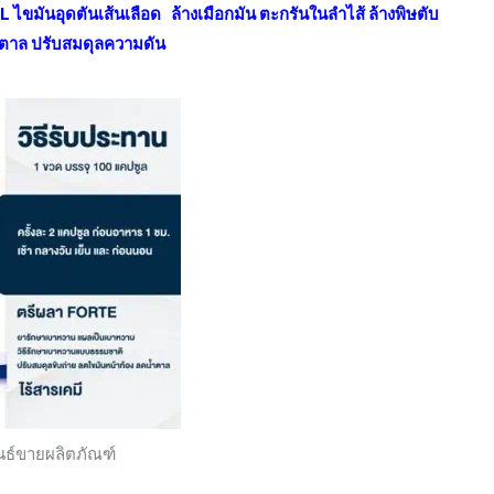
 ไขมันอุดตันเส้นเลือด ล้างเมือกมัน ตะกรันในลำไส้ ล้างพิษตับ
ต้น
้ำตาล ปรับสมดุลความดัน
2
กระปุก
ชิ้น
นธ์ขายผลิตภัณฑ์