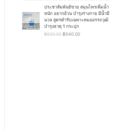
7
0
w
s
ประชาสัมพันธ์ขาย สมุนไพรเพิ่มน้ำ
5
.
a
:
หนัก อยากอ้วน บำรุงร่างกาย มีน้ำมี
0
0
s
฿
นวล สูตรตำรับเฉพาะหมออรรถวุฒิ
.
0
:
5
บำรุงธาตุ 1 กระปุก
0
.
฿
4
0
O
C
฿
620.00
฿
540.00
6
0
.
r
u
2
.
i
r
0
0
g
r
.
0
i
e
0
.
n
n
0
a
t
.
l
p
p
r
r
i
i
c
c
e
e
i
w
s
a
:
s
฿