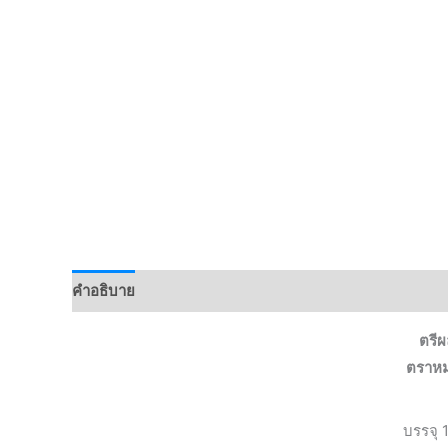
คำอธิบาย
ตรีผ
ตราหม
บรรจุ 