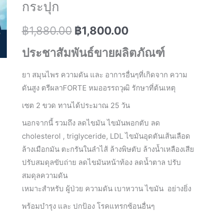
กระปุก
Original
Current
฿
1,880.00
฿
1,800.00
price
price
ประชาสัมพันธ์ขายผลิตภัณฑ์
was:
is:
ยา สมุนไพร ความดัน และ อาการอื่นๆที่เกิดจาก ความ
฿1,880.00.
฿1,800.00.
ดันสูง ตรีผลาFORTE หมออรรถวุฒิ รักษาที่ต้นเหตุ
เซต 2 ขวด ทานได้ประมาณ 25 วัน
นอกจากนี้ รวมถึง ลดไขมัน ไขมันพอกตับ ลด
cholesterol , triglyceride, LDL ไขมันอุดตันเส้นเลือด
ล้างเมือกมัน ตะกรันในลำไส้ ล้างพิษตับ ล้างน้ำเหลืองเสีย
ปรับสมดุลขับถ่าย ลดไขมันหน้าท้อง ลดน้ำตาล ปรับ
สมดุลความดัน
เหมาะสำหรับ ผู้ป่วย ความดัน เบาหวาน ไขมัน อย่างยิ่ง
พร้อมบำรุง และ ปกป้อง โรคแทรกซ้อนอื่นๆ