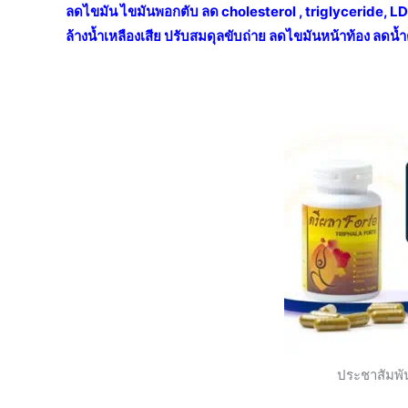
ลดไขมัน ไขมันพอกตับ ลด cholesterol , triglyceride, LDL
ล้างน้ำเหลืองเสีย ปรับสมดุลขับถ่าย ลดไขมันหน้าท้อง ลดน
ประชาสัมพั