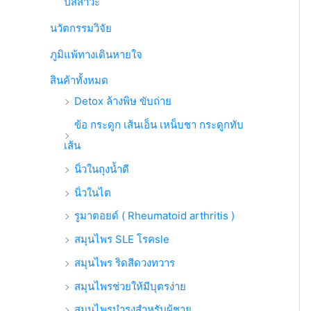
ปัสสาวะ
นวัตกรรมวิจัย
ภูมิแพ้ทางเดินหายใจ
สินค้าทั้งหมด
Detox ล้างพิษ ขับถ่าย
ข้อ กระดูก เส้นเอ็น เหน็บชา กระดูกทับ
เส้น
นิ่วในถุงน้ำดี
นิ่วในไต
รูมาตอยด์ ( Rheumatoid arthritis )
สมุนไพร SLE โรคsle
สมุนไพร ริดสีดวงทวาร
สมุนไพรช่วยให้มีบุตรง่าย
สมุนไพรบำรุงสำหรับผู้ชาย