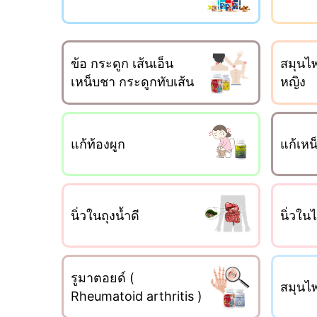
ข้อ กระดูก เส้นเอ็น
สมุนไพ
เหน็บชา กระดูกทับเส้น
หญิง
แก้ท้องผูก
แก้เหน
นิ่วในถุงน้ำดี
นิ่วใน
รูมาตอยด์ (
สมุนไ
Rheumatoid arthritis )