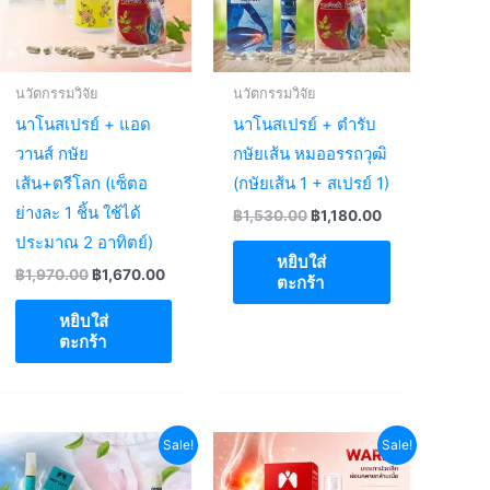
นวัตกรรมวิจัย
นวัตกรรมวิจัย
นาโนสเปรย์ + แอด
นาโนสเปรย์ + ตำรับ
วานส์ กษัย
กษัยเส้น หมออรรถวุฒิ
เส้น+ตรีโลก (เซ็ตอ
(กษัยเส้น 1 + สเปรย์ 1)
ย่างละ 1 ชิ้น ใช้ได้
Original
Current
฿
1,530.00
฿
1,180.00
price
price
ประมาณ 2 อาทิตย์)
t
was:
is:
หยิบใส่
฿1,530.00.
฿1,180.00.
Original
Current
฿
1,970.00
฿
1,670.00
ตะกร้า
price
price
.00.
was:
is:
หยิบใส่
฿1,970.00.
฿1,670.00.
ตะกร้า
Sale!
Sale!