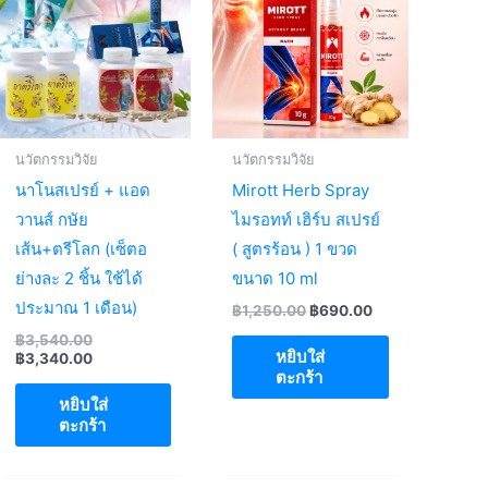
นวัตกรรมวิจัย
นวัตกรรมวิจัย
นาโนสเปรย์ + แอด
Mirott Herb Spray
วานส์ กษัย
ไมรอทท์ เฮิร์บ สเปรย์
เส้น+ตรีโลก (เซ็ตอ
( สูตรร้อน ) 1 ขวด
ย่างละ 2 ชิ้น ใช้ได้
ขนาด 10 ml
ประมาณ 1 เดือน)
Original
Current
฿
1,250.00
฿
690.00
price
price
Original
฿
3,540.00
was:
is:
หยิบใส่
price
Current
฿
3,340.00
฿1,250.00.
฿690.00.
was:
price
ตะกร้า
฿3,540.00.
is:
หยิบใส่
฿3,340.00.
ตะกร้า