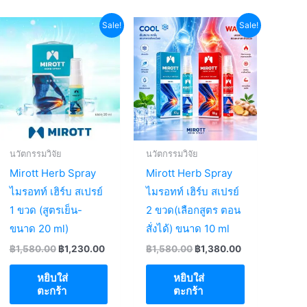
Sale!
Sale!
นวัตกรรมวิจัย
นวัตกรรมวิจัย
Mirott Herb Spray
Mirott Herb Spray
ไมรอทท์ เฮิร์บ สเปรย์
ไมรอทท์ เฮิร์บ สเปรย์
1 ขวด (สูตรเย็น-
2 ขวด(เลือกสูตร ตอน
ขนาด 20 ml)
สั่งได้) ขนาด 10 ml
Original
Current
Original
Current
฿
1,580.00
฿
1,230.00
฿
1,580.00
฿
1,380.00
price
price
price
price
was:
is:
was:
is:
หยิบใส่
หยิบใส่
.
฿1,580.00.
฿1,230.00.
฿1,580.00.
฿1,380.00.
ตะกร้า
ตะกร้า