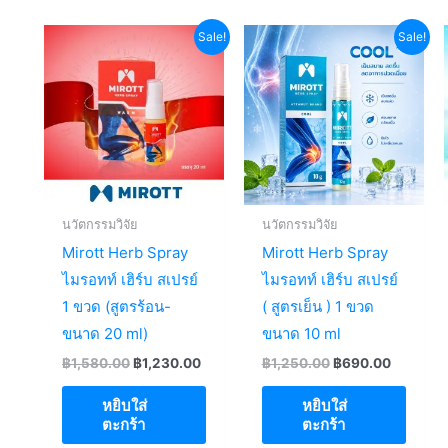
Sale!
Sale!
นวัตกรรมวิจัย
นวัตกรรมวิจัย
Mirott Herb Spray
Mirott Herb Spray
ไมรอทท์ เฮิร์บ สเปรย์
ไมรอทท์ เฮิร์บ สเปรย์
1 ขวด (สูตรร้อน-
( สูตรเย็น ) 1 ขวด
ขนาด 20 ml)
ขนาด 10 ml
Original
Current
Original
Current
฿
1,580.00
฿
1,230.00
฿
1,250.00
฿
690.00
price
price
price
price
was:
is:
was:
is:
หยิบใส่
หยิบใส่
฿1,580.00.
฿1,230.00.
฿1,250.00.
฿690.00
ตะกร้า
ตะกร้า