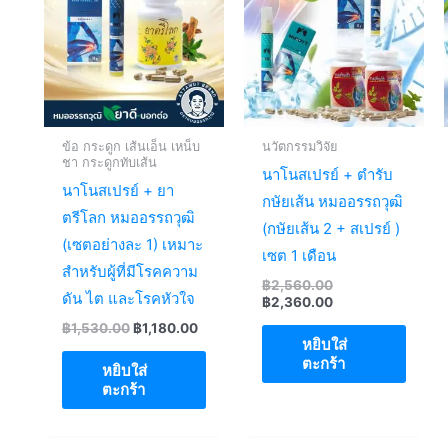
ข้อ กระดูก เส้นเอ็น เหน็บ
นวัตกรรมวิจัย
ชา กระดูกทับเส้น
นาโนสเปรย์ + ตำรับ
นาโนสเปรย์ + ยา
กษัยเส้น หมออรรถวุฒิ
ตรีโลก หมออรรถวุฒิ
(กษัยเส้น 2 + สเปรย์ )
(เซตอย่างละ 1) เหมาะ
เซต 1 เดือน
สำหรับผู้ที่มีโรคความ
Original
฿
2,560.00
ดัน ไต และโรคหัวใจ
price
Current
฿
2,360.00
was:
price
Original
Current
฿
1,530.00
฿
1,180.00
฿2,560.00.
is:
หยิบใส่
price
price
฿2,360.00.
was:
is:
ตะกร้า
หยิบใส่
฿1,530.00.
฿1,180.00.
ตะกร้า