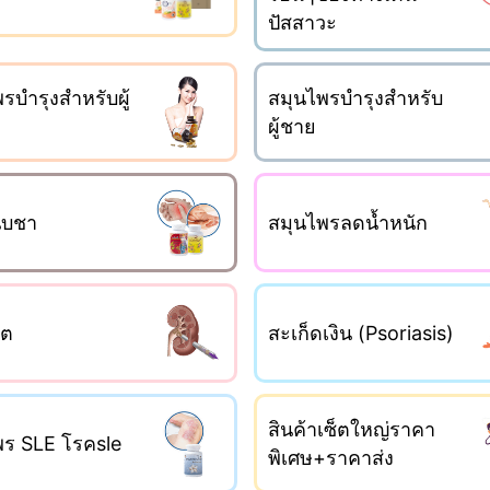
ปัสสาวะ
รบำรุงสำหรับผู้
สมุนไพรบำรุงสำหรับ
ผู้ชาย
็บชา
สมุนไพรลดน้ำหนัก
ไต
สะเก็ดเงิน (Psoriasis)
สินค้าเซ็ตใหญ่ราคา
พร SLE โรคsle
พิเศษ+ราคาส่ง