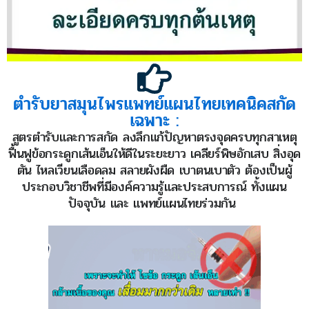
ตำรับยาสมุนไพรแพทย์แผนไทยเทคนิคสกัด
เฉพาะ :
สูตรตำรับและการสกัด ลงลึกแก้ปัญหาตรงจุดครบทุกสาเหตุ
ฟื้นฟูข้อกระดูกเส้นเอ็นให้ดีในระยะยาว เคลียร์พิษอักเสบ สิ่งอุด
ตัน ไหลเวียนเลือดลม สลายผังผืด เบาตนเบาตัว ต้องเป็นผู้
ประกอบวิชาชีพที่มีองค์ความรู้และประสบการณ์ ทั้งแผน
ปัจจุบัน และ แพทย์แผนไทยร่วมกัน ​