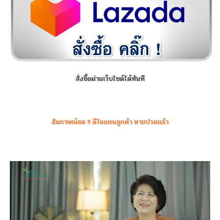
สั่งซื้อผ่านเว็บไซต์ได้ทันที
สัมภาษณ์สด !! ดีใจแทนลูกค้า หายปวดแล้ว