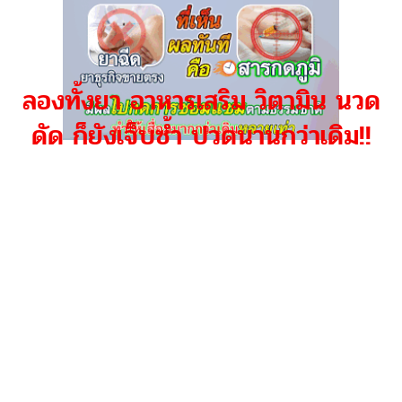
ลองทั้งยา อาหารเสริม วิตามิน นวด
ดัด ก็ยังเจ็บซ้ำ ปวดนานกว่าเดิม!!