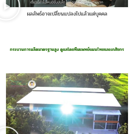
ผลลัพธ์อาจเปลี่ยนแปลงไปแล้วแต่บุคคล
กระบวนการผลิตมาตรฐานสูง ดูแลโดยทีมแพทย์แผนไทยและเภสัชกร