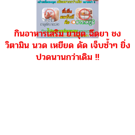
กินอาหารเสริม ยาชุด ฉีดยา ชง
วิตามิน นวด เหยียด ดัด เจ็บซ้ำๆ ยิ่ง
ปวดนานกว่าเดิม !!