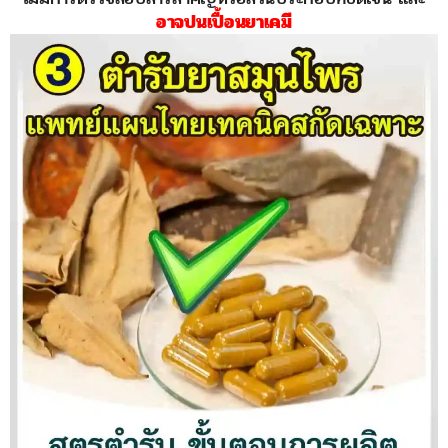
อาจปนเปื้อนยาเคมี