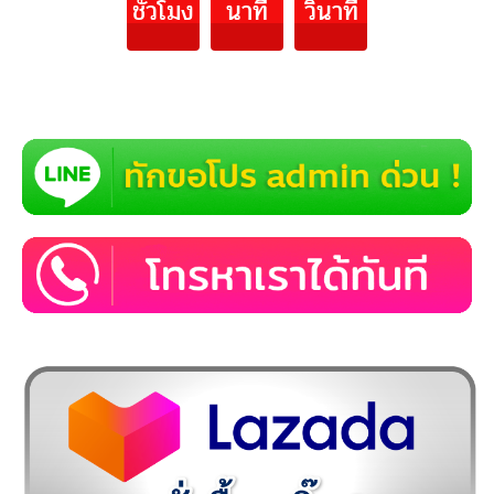
ชั่วโมง
นาที
วินาที