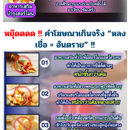
หยุ๊ดดดด !!
คำโฆษณาเกินจริง “หลง
เชื่อ = อันตราย” !!