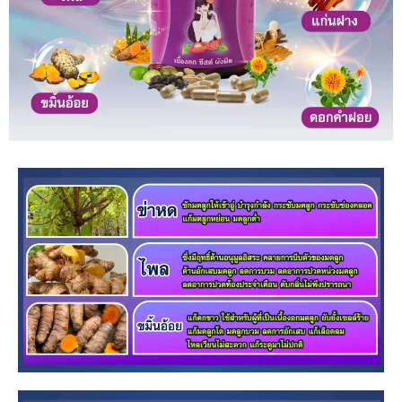
พลังพฤกษศาสตร์การแพทย์แผนไทย
สูตร
ปราศจากเอสโตรเจน ไม่มีผลต่อฮอร์โมน
พร้อมกระชับช่องคลอด กระชับมดลูก
แก้
กลิ่นตกขาว เคลียร์ลึก ! ดูแลทั้งระบบ
ภายใน