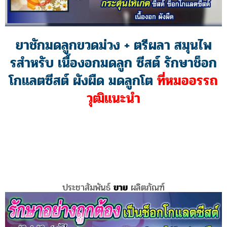
ยาชักมดลูกขวดม่วง + ตรีผลา สมุนไพ
รสําหรับ เนื้องอกมดลูก ซีสต์ รักษาช็อก
โกแลตซีสต์ ผังผืด มดลูกโต
ที่หมออรรถ