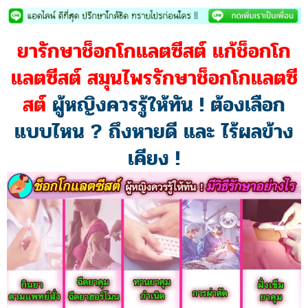
Skip
to
content
ยารักษาช็อกโกแลตซีสต์ แก้ช็อกโก
แลตซีสต์ สมุนไพรรักษาช็อกโกแลตซี
สต์
ผู้หญิงควรรู้ให้ทัน ! ต้องเลือก
แบบไหน ? ถึงหายดี และ ไร้ผลข้าง
เคียง !