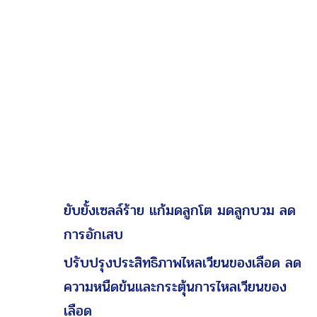
ผลลัพธ์อาจเปลี่ยนแปลงไปแล้วแต่บุคคล
การแพทย์แผนไทยมีวิธีรักษาช็อกโกแลตซี
สต์อย่างไร?