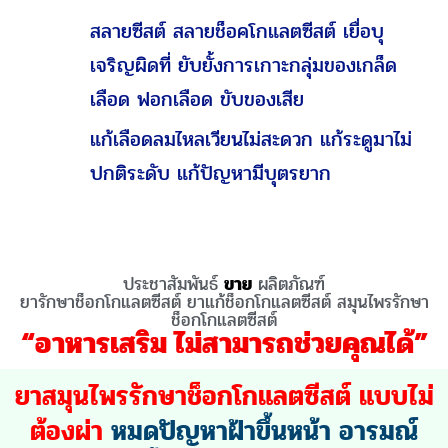
ยับยั้งเซลล์ร้าย แก้มดลูกโต มดลูกบวม ลด
การอักเสบ