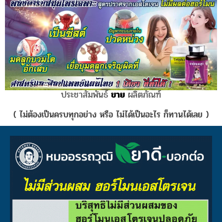
วุฒิแนะนํา