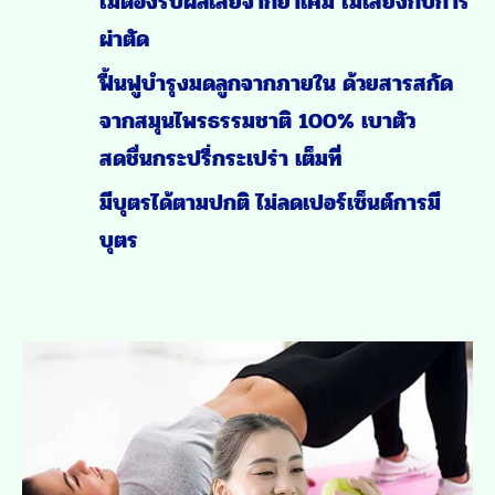
ยาสมุนไพรรักษาช็อกโกแลตซีสต์ แบบไม่
ต้องผ่า
หมดปัญหาฝ้าขึ้นหน้า อารมณ์
แปรปรวน น้ำหนักตัวเพิ่ม อาการไม่พึง
ประสงค์ !!
กระชับกล้ามเนื้อเรียบ มดลูกจึงไม่หย่อน
เป็นแอ่ง เกิดการสะสมของเลือดที่ตกค้าง
น้อยลง
ลดอาการปวดประจำเดือน หน่วงๆ ทะลุไป
หลัง
รักษาช็อคโกแลตซีสต์ ถุงนํ้ารังไข่ เนื้องอก
มดลูก จากภายใน