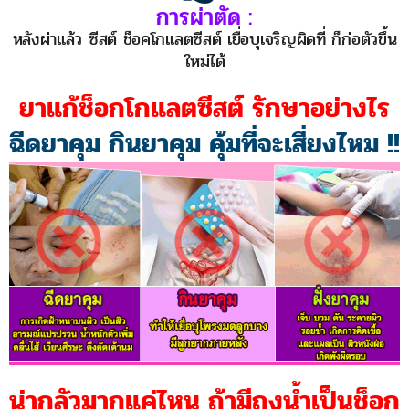
การผ่าตัด :
หลังผ่าแล้ว ซีสต์ ช็อคโกแลตซีสต์ เยื่อบุเจริญผิดที่ ก็ก่อตัวขึ้น
ใหม่ได้
ยาแก้ช็อกโกแลตซีสต์ รักษาอย่างไร
ฉีดยาคุม กินยาคุม คุ้มที่จะเสี่ยงไหม !!
น่ากลัวมากแค่ไหน ถ้ามีถุงน้ำเป็นช็อก