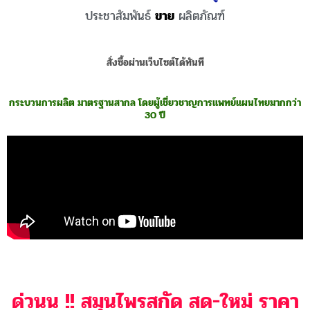
เซตคู่หูสุดคุ้ม
ซีสต์ ช็อกโกแลตซีสต์
มดลูกโต เยื่อบุโพรงมดลูกเจริญผิดที่
ตำรับเฉพาะ