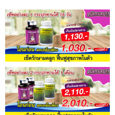
จบปัญหาความทรมานและผลข้างเคียง