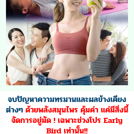
ปรับ
สมดุลย์
ประจำเดือน มาบ่อย มาถี่ มาไม่
ปกติ
ไม่ต้องรับผลเสียจากยาเคมี ไม่เสี่ยงกับการ
ผ่าตัด
ฟื้นฟูบำรุงมดลูกจากภายใน ด้วยสารสกัด
จากสมุนไพรธรรมชาติ 100% เบาตัว
สดชื่นกระปรี่กระเปร
่า
เต็มที่
มีบุตรได้ตามปกติ ไม่ลดเปอร์เซ็นต์การมี
บุตร