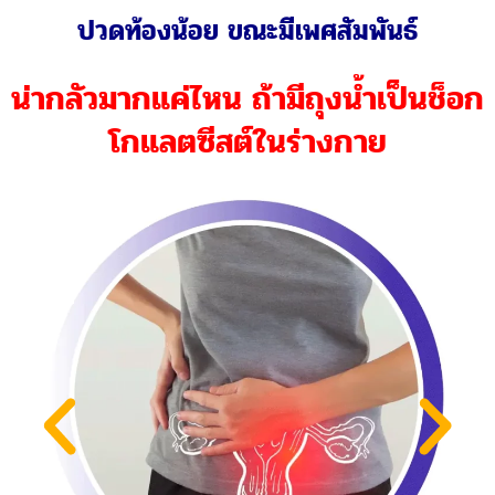
มีเลือดออกกะปริบกะปรอยทางช่องคลอด
น่ากลัวมากแค่ไหน ถ้ามีถุงน้ำเป็นช็อก
โกแลตซีสต์ในร่างกาย