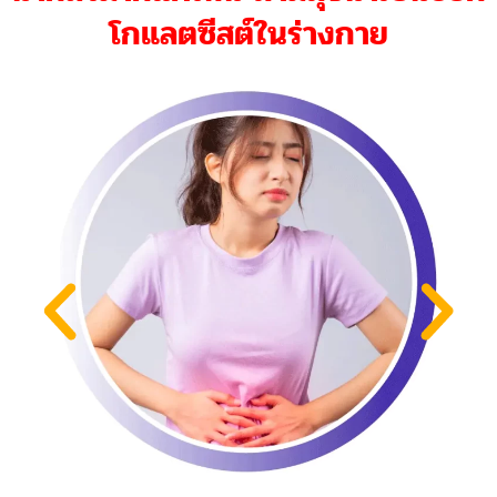
โกแลตซีสต์ในร่างกาย