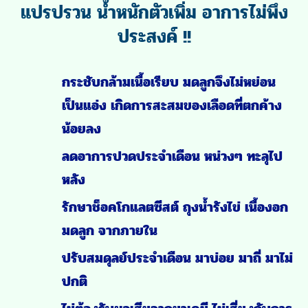
ปรับปรุงประสิทธิภาพไหลเวียนของเลือด ลด
ความหนืดข้นและกระตุ้นการไหลเวียนของ
เลือด
สลายซีสต์ สลายช็อคโกแลตซีสต์ เยื่อบุ
เจริญผิดที่ ยับยั้งการเกาะกลุ่มของเกล็ด
เลือด ฟอกเลือด ขับของเสีย
แก้เลือดลมไหลเวียนไม่สะดวก แก้ระดูมาไม่
ปกติระดับ แก้ปัญหามีบุตรยาก
ประชาสัมพันธ์
ขาย
ผลิตภัณฑ์
ยารักษาช็อกโกแลตซีสต์ ยาแก้ช็อกโกแลตซีสต์ สมุนไพรรักษา
ช็อกโกแลตซีสต์
“อาหารเสริม ไม่สามารถช่วยคุณได้”